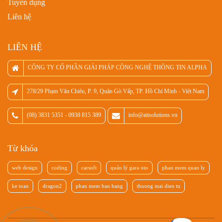
Tuyển dụng
Liên hệ
LIÊN HỆ
CÔNG TY CỔ PHẦN GIẢI PHÁP CÔNG NGHỆ THÔNG TIN ALPHA
278/29 Phạm Văn Chiêu, P. 9, Quận Gò Vấp, TP. Hồ Chí Minh - Việt Nam
(08) 3831 5351 - 0938 815 389
info@aitsolutions.vn
Từ khóa
web design
coding
carsoft
quản lý gara oto
phan mem quan ly
ke toan
dragon2
phan mem ban hang
thuong mai dien tu