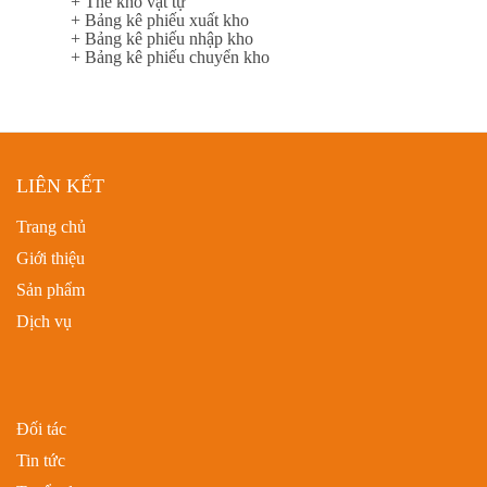
+ Thẻ kho vật tự
+ Bảng kê phiếu xuất kho
+ Bảng kê phiếu nhập kho
+ Bảng kê phiếu chuyển kho
LIÊN KẾT
Trang chủ
Giới thiệu
Sản phẩm
Dịch vụ
Đối tác
Tin tức