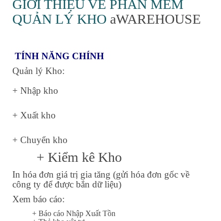
GIỚI THIỆU VỀ PHẦN MỀM
QUẢN LÝ KHO
aWAREHOUSE
TÍNH NĂNG CHÍNH
Quản lý Kho:
+ Nhập kho
+ Xuất kho
+ Chuyển kho
​
+ Kiểm kê Kho
In hóa đơn giá trị gia tăng (gửi hóa đơn gốc về
công ty để được bắn dữ liệu)
Xem báo cáo:
+ Báo cáo Nhập Xuất Tồn